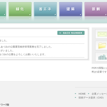
ました。
プスあづみの公園運営維持管理業務を完了しました。
ございました。
あづみの公園をよろしくお願いいたします。
PDFの閲覧にはA
料)が必要です
HOME
企業メッセー
技術データ提供（CAD）
タワー7階