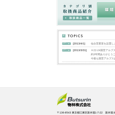
[2013/4/1]
仙台営業室を設置し
[2013/3/31]
Ｈ22-24国営アル
約3年間ありがとう
今後も国営アルプス
〒136-8543 東京都江東区新木場1-7-22 新木場